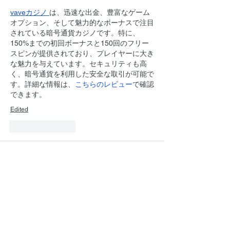
vaveカジノ 
は、迅速な出金、豊富なゲーム
オプション、そして魅力的なボーナスで注目
されている暗号通貨カジノです。特に、
150%までの初回ボーナスと150回のフリー
スピンが提供されており、プレイヤーに大き
な魅力を与えています。セキュリティも高
く、暗号通貨を利用した安全な取引が可能で
す。詳細な情報は、
こちらのレビュー
で確認
できます。
Edited
Like
Reply
ilfatey
Nov 20, 2024
Using trading bots isn’t just a shortcut; it’s a 
serious strategy for anyone who’s into 
crypto for the long haul. What these bots do 
is turn market signals into actionable 
trades, executing strategies faster than any 