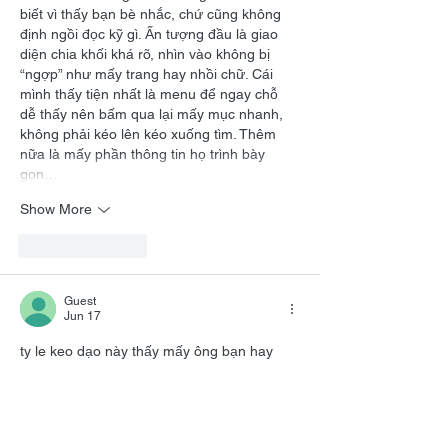
biết vì thấy bạn bè nhắc, chứ cũng không 
định ngồi đọc kỹ gì. Ấn tượng đầu là giao 
diện chia khối khá rõ, nhìn vào không bị 
“ngợp” như mấy trang hay nhồi chữ. Cái 
mình thấy tiện nhất là menu để ngay chỗ 
dễ thấy nên bấm qua lại mấy mục nhanh, 
không phải kéo lên kéo xuống tìm. Thêm 
nữa là mấy phần thông tin họ trình bày 
gọn…
Show More
Like
Reply
Guest
Jun 17
ty le keo
 dạo này thấy mấy ông bạn hay 
nhắc nên mình cũng bấm vào xem thử cho 
biết thôi. Mình không phải kiểu ngồi phân 
tích kèo hay gì, chủ yếu tò mò giao diện có 
dễ nhìn không. Lướt một vòng thấy phần 