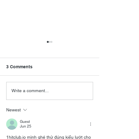
3 Comments
Fireworks
I’m on Vacation
Write a comment...
Newest
Guest
Jun 25
1hitclub.io
 mình ghé thử đúng kiểu lướt cho 