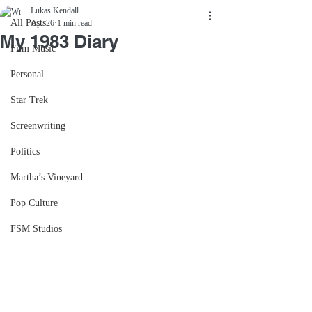
Lukas Kendall
All Posts
Apr 26
1 min read
My 1983 Diary
Film Music
Personal
Star Trek
Screenwriting
Politics
Martha’s Vineyard
Pop Culture
FSM Studios